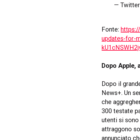
— Twitte
Fonte:
https:
updates-for-
kU1cNSWH2j
Dopo Apple, a
Dopo il grand
News+. Un serv
che aggregherà
300 testate pa
utenti si sono
attraggono sol
annunciato ch