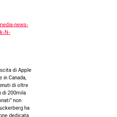
-media-news-
k-N-
scita di Apple
e in Canada,
nuti di oltre
ù di 200mila
onati” non
 Zuckerberg ha
one dedicata