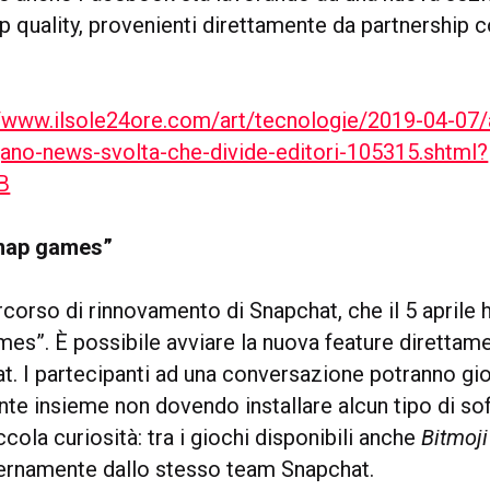
p quality, provenienti direttamente da partnership 
//www.ilsole24ore.com/art/tecnologie/2019-04-07/
ano-news-svolta-che-divide-editori-105315.shtml?
B
Snap games”
rcorso di rinnovamento di Snapchat, che il 5 aprile h
es”. È possibile avviare la nuova feature direttame
at. I partecipanti ad una conversazione potranno gi
e insieme non dovendo installare alcun tipo di so
ccola curiosità: tra i giochi disponibili anche
Bitmoji
ternamente dallo stesso team Snapchat.