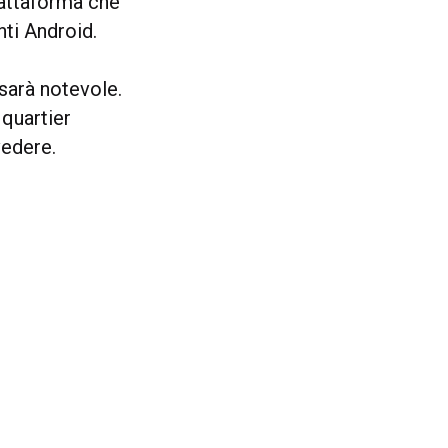
iattaforma che
nti Android.
 sarà notevole.
 quartier
vedere.