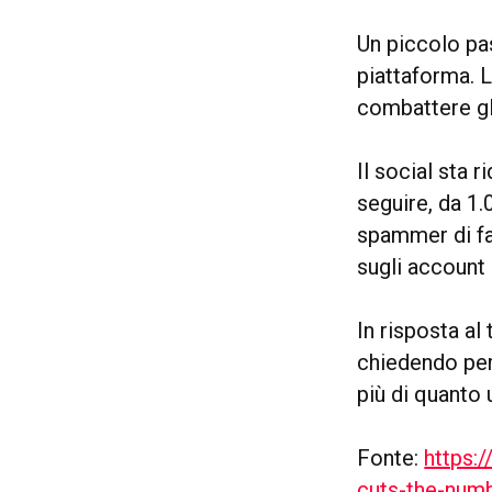
Un piccolo pa
piattaforma. L
combattere g
Il social sta 
seguire, da 1.
spammer di fa
sugli account 
In risposta al
chiedendo per
più di quanto 
Fonte:
https:
cuts-the-numb