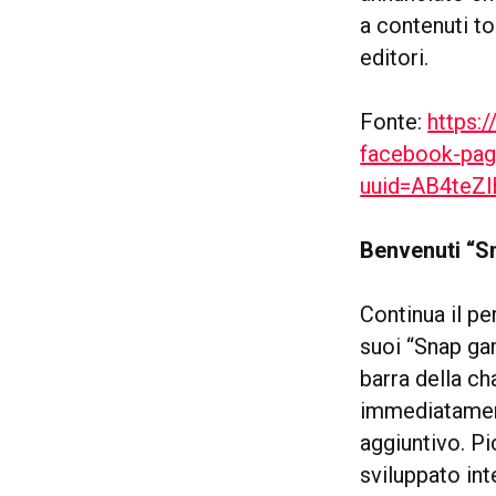
a contenuti to
editori.
Fonte:
https:
facebook-pag
uuid=AB4teZl
Benvenuti “
Continua il pe
suoi “Snap gam
barra della ch
immediatament
aggiuntivo. Pi
sviluppato in