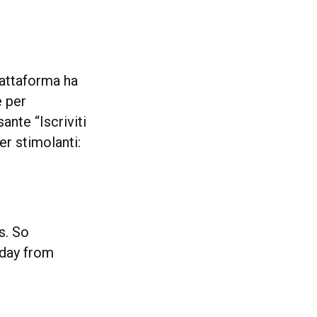
iattaforma ha
e per
ante “Iscriviti
r stimolanti:
s. So
 day from