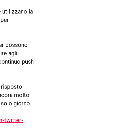
 utilizzano la
 per
tter possono
ire agli
 continuo push
o risposto
ancora molto
 solo giorno.
-twitter-