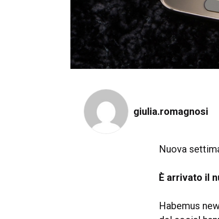
giulia.romagnosi
Nuova settima
È arrivato il
Habemus new S