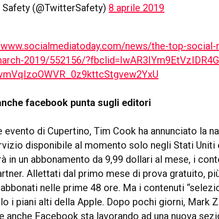
r Safety (@TwitterSafety)
8 aprile 2019
//www.socialmediatoday.com/news/the-top-social
march-2019/552156/?fbclid=IwAR3IYm9EtVzIDR4G
vmVqIzoOWVR_0z9kttcStgvew2YxU
nche facebook punta sugli editori
e evento di Cupertino, Tim Cook ha annunciato la na
izio disponibile al momento solo negli Stati Uniti 
 in un abbonamento da 9,99 dollari al mese, i conte
rtner. Allettati dal primo mese di prova gratuito, pi
 abbonati nelle prime 48 ore. Ma i contenuti “selezi
o i piani alti della Apple. Dopo pochi giorni, Mark
e anche Facebook sta lavorando ad una nuova sezi