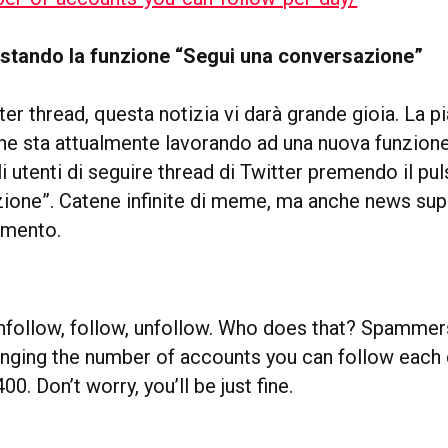
estando la funzione “Segui una conversazione”
ter thread, questa notizia vi darà grande gioia. La p
e sta attualmente lavorando ad una nuova funzion
i utenti di seguire thread di Twitter premendo il puls
zione”. Catene infinite di meme, ma anche news supe
omento.
nfollow, follow, unfollow. Who does that? Spammer
anging the number of accounts you can follow each
00. Don’t worry, you’ll be just fine.