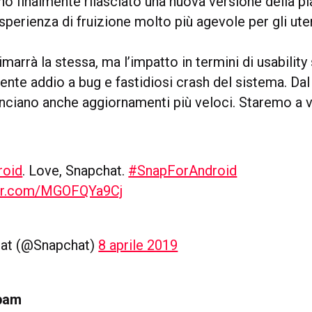
no finalmente rilasciato una nuova versione della p
perienza di fruizione molto più agevole per gli ute
rimarrà la stessa, ma l’impatto in termini di usability
nte addio a bug e fastidiosi crash del sistema. Dal
nciano anche aggiornamenti più veloci. Staremo a 
oid
. Love, Snapchat.
#SnapForAndroid
ter.com/MGOFQYa9Cj
at (@Snapchat)
8 aprile 2019
Spam