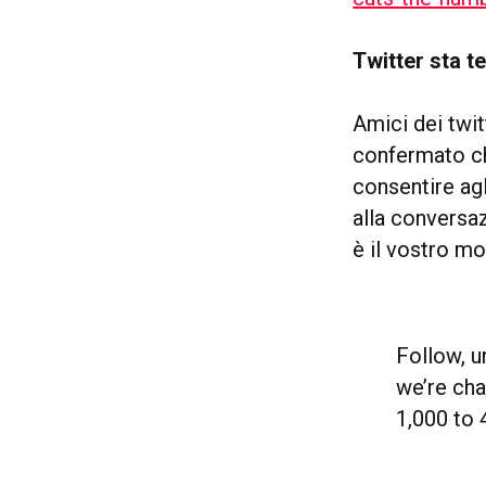
Twitter sta t
Amici dei twit
confermato ch
consentire agl
alla conversa
è il vostro m
Follow, u
we’re ch
1,000 to 4