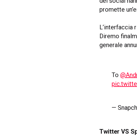
del social han
promette un’es
L’interfaccia 
Diremo finalme
generale annu
To
@Andr
pic.twit
— Snapch
Twitter VS 