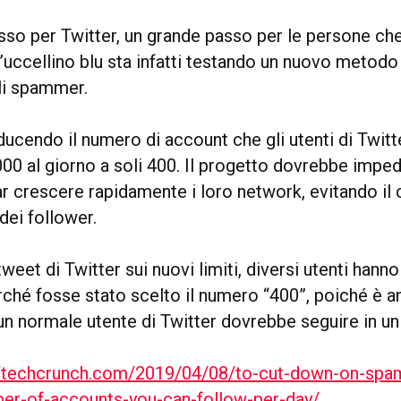
sso per Twitter, un grande passo per le persone che
’uccellino blu sta infatti testando un nuovo metodo
li spammer.
riducendo il numero di account che gli utenti di Twi
000 al giorno a soli 400. Il progetto dovrebbe imped
r crescere rapidamente i loro network, evitando il
dei follower.
 tweet di Twitter sui nuovi limiti, diversi utenti hann
ché fosse stato scelto il numero “400”, poiché è 
un normale utente di Twitter dovrebbe seguire in un
//techcrunch.com/2019/04/08/to-cut-down-on-spam
er-of-accounts-you-can-follow-per-day/