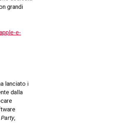
con grandi
apple-e-
a lanciato i
nte dalla
ocare
ftware
 Party
,