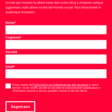
Iscriviti per ricevere le ultime news dal nostro blog e rimanere sempre
aggiornato sulle ultime novità dal mondo social. Puoi disiscriverti in
qualunque momento.
Nome
*
Cognome
*
Società
Email
*
Consent
*
Presa visione dell’
informativa sul trattamento dei dati personali
ai sensi
dell’art. 13 del GDPR, accetto la ricezione di comunicazioni pubblicitarie e
*
informative inerenti a servizi, prodotti o eventi di We Are Social.
Registrami