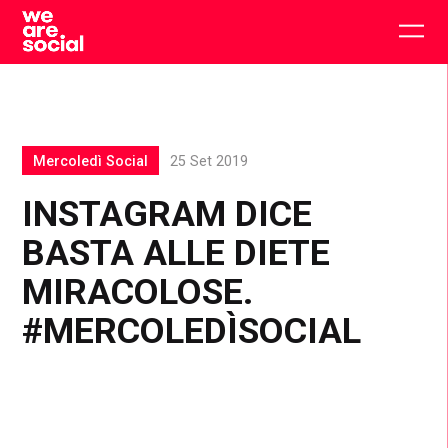
Skip
to
Togg
content
main
men
Mercoledì Social
25 Set 2019
INSTAGRAM DICE
BASTA ALLE DIETE
MIRACOLOSE.
#MERCOLEDÌSOCIAL