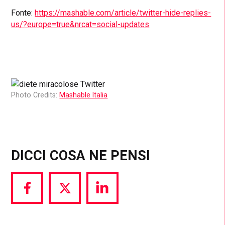
Fonte:
https://mashable.com/article/twitter-hide-replies-
us/?europe=true&nrcat=social-updates
Photo Credits:
Mashable Italia
DICCI COSA NE PENSI
Share
Share
Share
via
via
via
Facebook
Twitter
LinkedIn