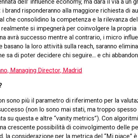
nnata dell’ influence economy, ma darà il via a un 
i brand risponderanno alla maggiore richiesta di au
al che consolidino la competenza e la rilevanza del 
hi realmente si impegnerà per coinvolgere la propri
a avrà successo mentre al contrario, i micro influen
basano la loro attività sulla reach, saranno elimina
he sa di poter decidere chi seguire… e chi abbandon
no, Managing Director, Madrid
?
on sono più il parametro di riferimento per la valuta
successo (non lo sono mai stati, ma troppo spesso 
ta su questa e altre “vanity metrics”). Con algorit
 una crescente possibilità di coinvolgimento delle p
d, la considerazione per la metrica del “Mi piace” è