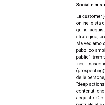
Social e cust
La customer j
online, e sta 
quindi acquis
strategico, cr
Ma vediamo co
pubblico ampi
public”: tram
incuriosiscono
(prospecting)”
delle persone,
“deep actions
contenuti che
acquisto. Ciò
puntuale alla 