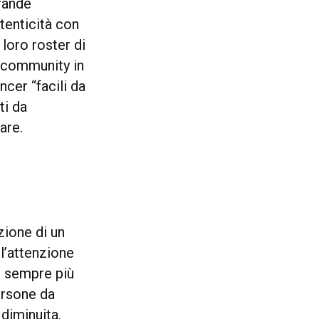
grande
tenticità con
loro roster di
a community in
cer “facili da
ti da
are.
zione di un
l’attenzione
mi sempre più
ersone da
 diminuita.