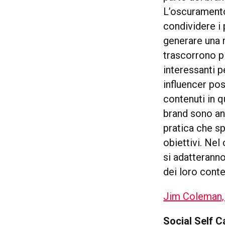
L’oscuramento 
condividere i 
generare una 
trascorrono p
interessanti p
influencer po
contenuti in 
brand sono anc
pratica che sp
obiettivi. Ne
si adatterann
dei loro conte
Jim Coleman,
Social Self C