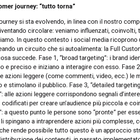
omer journey: “tutto torna”
ourney si sta evolvendo, in linea con il nostro co
diventando circolare: veniamo influenzati, coinvolti, 
tiamo. In questo contesto i social media ricoprono 
eando un circuito che si autoalimenta: la Full Cust
sa succede. Fase 1, “broad targeting”: i brand iden
o e preciso e iniziano a interagire con esso. Fase 
ite azioni leggere (come commenti, video, ecc.) le
 e stimolano il pubblico. Fase 3, “detailed targetin
: alle azioni leggere corrispondono segnali d’inter
 codificati per creare un’audience più piccola e coi
”: a questo punto le persone sono “pronte” per ess
 li spingano a intraprendere azioni più complesse,
 che rende possibile tutto questo è un approccio st
distribuzione dei contenuti, in passato implementato