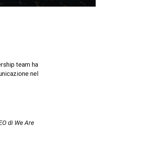
dership team ha
unicazione nel
EO di We Are