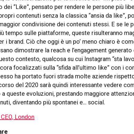
dei “Like”, pensato per rendere le persone più libe
propri contenuti senza la classica “ansia da like”, p
maggior condivisione dei contenuti stessi. E se le 
iù tempo sulle piattaforme, queste risulteranno m
er i brand. Ciò che oggi è un po’ meno chiaro è com
ssano dimostrare la reach e l’engagement generato 
questo contesto, qualcosa su cui Instagram “sta lav
ora focalizzati sulla “sfida all’ultimo like” con i co
esso ha portato fuori strada molte aziende rispetto 
l corso del 2020 sarà quindi interessante vedere c
o a queste evoluzioni, prestando maggiore attenzion
nuti, diventando più spontanei e… social.
 CEO, London
are