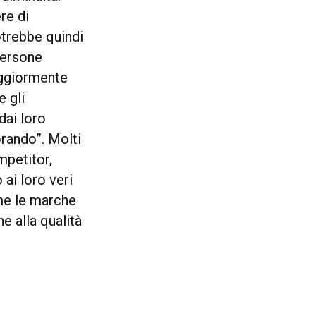
re di
otrebbe quindi
persone
aggiormente
e gli
dai loro
orando”. Molti
mpetitor,
ai loro veri
ome le marche
e alla qualità