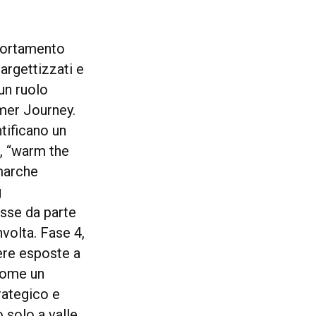
mportamento
targettizzati e
un ruolo
omer Journey.
tificano un
2, “warm the
 marche
g
esse da parte
nvolta. Fase 4,
ere esposte a
 come un
rategico e
 solo a valle,