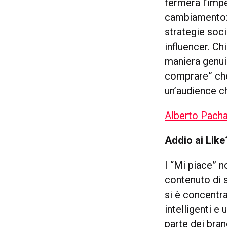
fermerà l’impe
cambiamento: 
strategie soci
influencer. C
maniera genuin
comprare” che 
un’audience c
Alberto Pacha
Addio ai Like
I “Mi piace” n
contenuto di 
si è concentra
intelligenti e
parte dei bran