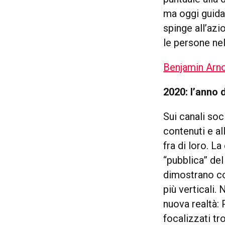
ma oggi guida 
spinge all’azi
le persone nel
Benjamin Arno
2020: l’anno
Sui canali so
contenuti e al
fra di loro. L
“pubblica” de
dimostrano co
più verticali.
nuova realtà:
focalizzati tr