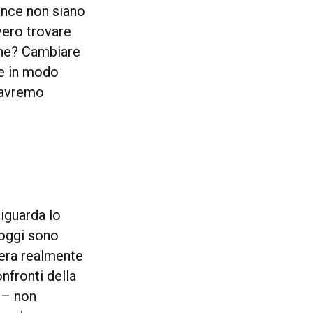
ance non siano
vero trovare
one? Cambiare
re in modo
i avremo
iguarda lo
 oggi sono
nera realmente
onfronti della
– non