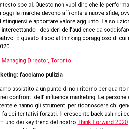
ontesto social. Questo non vuol dire che le perform
a oggi le marche devono affrontare nuove sfide, ov
distinguersi e apportare valore aggiunto. La soluzi
, intercettando i desideri dell’audience da soddisfa
eativo. È questo il social thinking coraggioso di cu
020.
 Managing Director, Toronto
keting: facciamo pulizia
amo assistito a un punto di non ritorno per quanto r
nei confronti dell’ influence marketing. Le persone
tente e hanno gli strumenti per riconoscere chi ge
i fa dei tentativi forzati. Il crescente backlash nei c
– uno dei key trend del nostro
Think Forward 2020