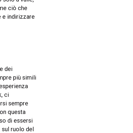
ome ciò che
 e indirizzare
e dei
mpre più simili
l’esperienza
, ci
ersi sempre
 con questa
so di essersi
 sul ruolo del