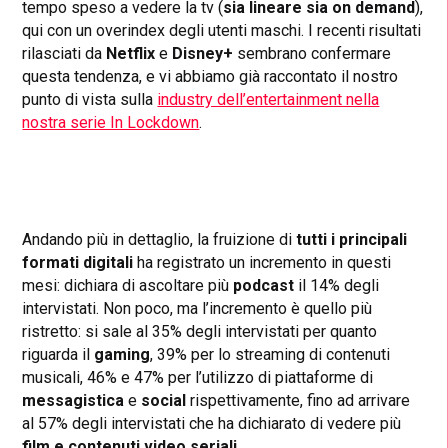
tempo speso a vedere la tv (
sia lineare sia on demand
),
qui con un overindex degli utenti maschi. I recenti risultati
rilasciati da
Netflix
e
Disney+
sembrano confermare
questa tendenza, e vi abbiamo già raccontato il nostro
punto di vista sulla
industry dell’entertainment nella
nostra serie In Lockdown
.
Andando più in dettaglio, la fruizione di
tutti i principali
formati digitali
ha registrato un incremento in questi
mesi: dichiara di ascoltare più
podcast
il 14% degli
intervistati. Non poco, ma l’incremento è quello più
ristretto: si sale al 35% degli intervistati per quanto
riguarda il
gaming
, 39% per lo streaming di contenuti
musicali, 46% e 47% per l’utilizzo di piattaforme di
messagistica
e
social
rispettivamente, fino ad arrivare
al 57% degli intervistati che ha dichiarato di vedere più
film e contenuti video seriali
.