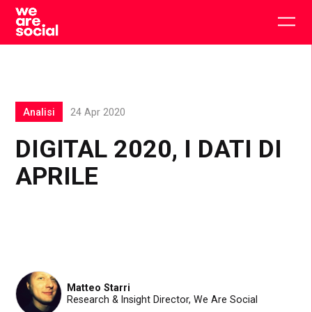
Skip
to
Togg
content
main
men
Analisi
24 Apr 2020
DIGITAL 2020, I DATI DI
APRILE
Matteo Starri
Research & Insight Director, We Are Social