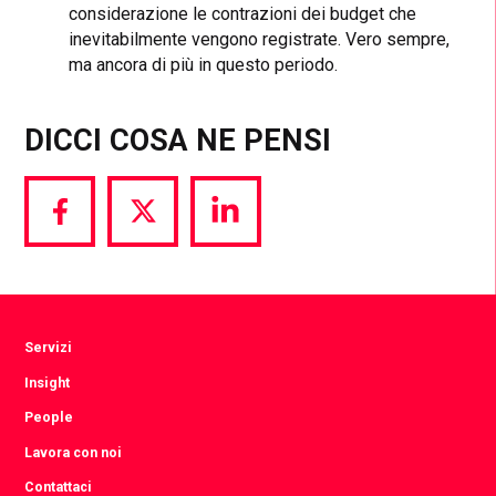
considerazione le contrazioni dei budget che
inevitabilmente vengono registrate. Vero sempre,
ma ancora di più in questo periodo.
DICCI COSA NE PENSI
Share
Share
Share
via
via
via
Facebook
Twitter
LinkedIn
Servizi
Insight
People
Lavora con noi
Contattaci