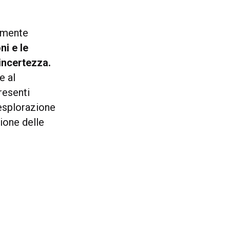
emente
ni e le
incertezza.
e al
resenti
’esplorazione
ione delle