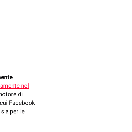
nente
tamente nel
 motore di
i cui Facebook
sia per le