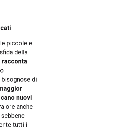
cati
le piccole e
sfida della
i racconta
to
iù bisognose di
 maggior
ercano nuovi
valore anche
i, sebbene
te tutti i