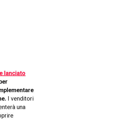
re lanciato
per
 implementare
me.
I venditori
enterà una
oprire