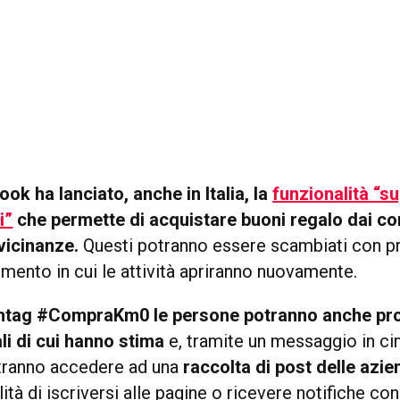
ok ha lanciato, anche in Italia, la
funzionalità “s
i”
che permette di acquistare buoni regalo dai c
 vicinanze.
Questi potranno essere scambiati con pr
mento in cui le attività apriranno nuovamente.
htag #CompraKm0 le persone potranno anche pr
ali di cui hanno stima
e, tramite un messaggio in ci
tranno accedere ad una
raccolta di post delle azie
lità di iscriversi alle pagine o ricevere notifiche con