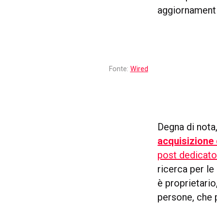
aggiornamenti
Fonte:
Wired
Degna di nota,
acquisizione 
post dedicat
ricerca per le
è proprietario
persone, che p