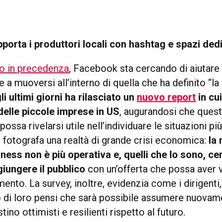
orta i produttori locali con hashtag e spazi dedi
to in precedenza
, Facebook sta cercando di aiutare 
a muoversi all’interno di quella che ha definito “la 
li ultimi giorni ha rilasciato un
nuovo report
in cu
elle piccole imprese in US
, augurandosi che ques
ossa rivelarsi utile nell’individuare le situazioni p
rt fotografa una realtà di grande crisi economica:
la
iness non è più operativa e, quelli che lo sono, c
iungere il pubblico
con un’offerta che possa aver 
ento. La survey, inoltre, evidenzia come i dirigent
 di loro pensi che sarà possibile assumere nuovamen
tino ottimisti e resilienti rispetto al futuro.