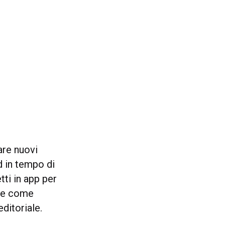
are nuovi
d in tempo di
ti in app per
sce come
editoriale.