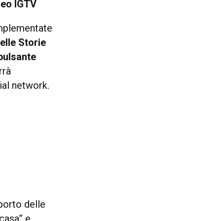
deo IGTV
implementate
elle Storie
 pulsante
rrà
ial network.
porto delle
 casa” e