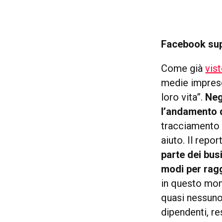
Facebook supp
Come già
vis
medie imprese 
loro vita”.
Neg
l’andamento d
tracciamento p
aiuto. Il repo
parte dei bus
modi per ragg
in questo mom
quasi nessuno
dipendenti, res