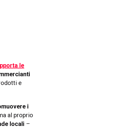
upporta le
ommercianti
odotti e
omuovere i
ma al proprio
nde locali
–