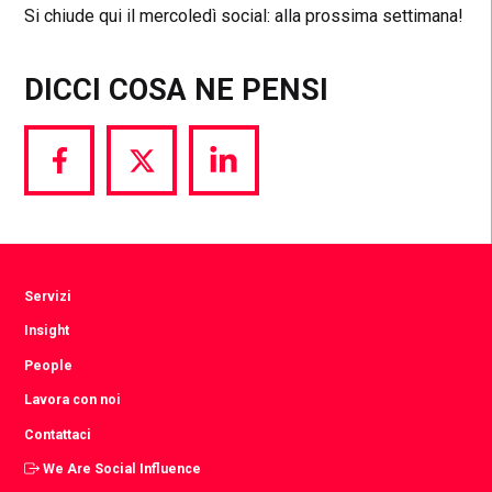
Si chiude qui il mercoledì social: alla prossima settimana!
DICCI COSA NE PENSI
Share
Share
Share
via
via
via
Facebook
Twitter
LinkedIn
Servizi
Insight
People
Lavora con noi
Contattaci
We Are Social Influence