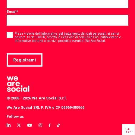
Email
*
Consent
*
Presa visione dell’
informativa sul trattamento dei dati personali
ai sensi
dell’art. 13 del GDPR, accetto la ricezione di comunicazioni pubblicitarie e
*
informative inerenti a servizi, prodotti o eventi di We Are Social.
Registrami
© 2008 - 2026 We Are Social S.r.l.
We Are Social SRL P. IVA e CF 06969400966
Follow us
View
View
View
View
View
View
our
our
our
our
our
our
TOP