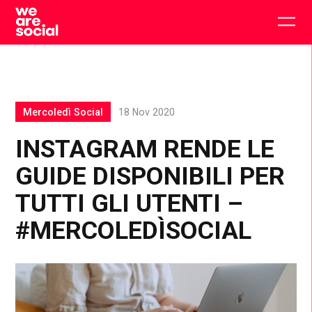
Skip
to
Togg
content
main
men
Mercoledì Social
18 Nov 2020
INSTAGRAM RENDE LE
GUIDE DISPONIBILI PER
TUTTI GLI UTENTI –
#MERCOLEDÌSOCIAL