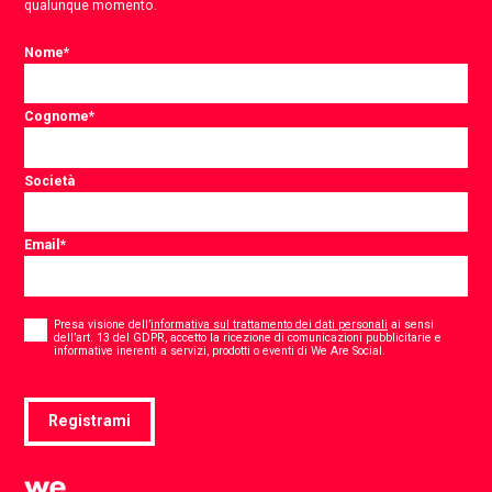
qualunque momento.
Nome
*
Cognome
*
Società
Email
*
Consent
*
Presa visione dell’
informativa sul trattamento dei dati personali
ai sensi
dell’art. 13 del GDPR, accetto la ricezione di comunicazioni pubblicitarie e
*
informative inerenti a servizi, prodotti o eventi di We Are Social.
Registrami