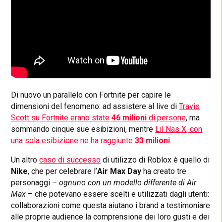
Di nuovo un parallelo con Fortnite per capire le
dimensioni del fenomeno: ad assistere al live di
Travis
Scott su Fortnite erano state
46 milioni
di persone
, ma
sommando cinque sue esibizioni, mentre
Lil Nas X, con
una sola esibizione ne ha raggiunte
33 milioni
.
Un altro
caso di successo
di utilizzo di Roblox è quello di
Nike
, che per celebrare l’
Air Max Day
ha creato tre
personaggi –
ognuno con un modello differente di Air
Max
– che potevano essere scelti e utilizzati dagli utenti:
collaborazioni come questa aiutano i brand a testimoniare
alle proprie audience la comprensione dei loro gusti e dei