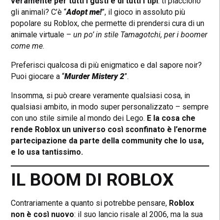
veramente per tutti i gusti e di tutti i tipi
: ti piacciono
gli animali? C’è “
Adopt me!
”, il gioco in assoluto più
popolare su Roblox, che permette di prendersi cura di un
animale virtuale –
un po’ in stile Tamagotchi, per i boomer
come me
.
Preferisci qualcosa di più enigmatico e dal sapore noir?
Puoi giocare a “
Murder Mistery 2
”.
Insomma, si può creare veramente qualsiasi cosa, in
qualsiasi ambito, in modo super personalizzato – sempre
con uno stile simile al mondo dei Lego.
E la cosa che
rende Roblox un universo così sconfinato è l’enorme
partecipazione da parte della community che lo usa,
e lo usa tantissimo.
IL BOOM DI ROBLOX
Contrariamente a quanto si potrebbe pensare,
Roblox
non è così nuovo
: il suo lancio risale al 2006, ma la sua