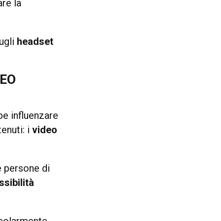
are la
ugli
headset
DEO
e influenzare
enuti: i
video
e persone di
sibilità