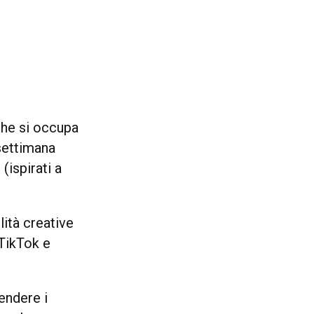
 che si occupa
 settimana
m
(ispirati a
lità creative
 TikTok e
endere i