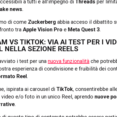
ccessibili a tutti e all’impegno di
Threads
per limit
fake news
.
remo di come
Zuckerberg
abbia acceso il dibattito s
nfronto tra
Apple Vision Pro
e
Meta Quest 3
.
M VS TIKTOK: VIA AI TEST PER I VI
 NELLA SEZIONE REELS
vviato i test per una
nuova funzionalità
che potrebb
stra esperienza di condivisione e fruibilità dei cont
ormato Reel
.
, ispirata ai carousel di
TikTok
, consentirebbe all
ù video e/o foto in un unico Reel, aprendo
nuove pos
rrative
.