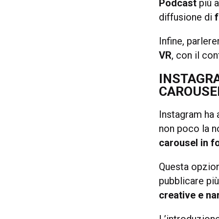
Podcast
più a
diffusione di
Infine, parle
VR
, con il co
INSTAGRA
CAROUSEL
Instagram ha a
non poco la no
carousel in f
Questa opzione
pubblicare pi
creative e na