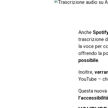
Anche
Spotif
trascrizione d
la voce per co
offrendo la po
possibile
.
Inoltre,
verran
YouTube – che
Questa nuova f
l’accessibilit