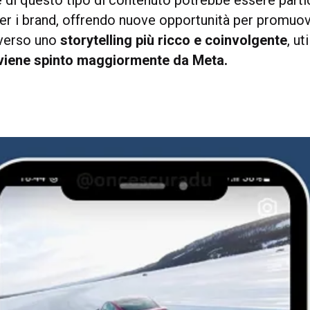
e di questo tipo di contenuto potrebbe essere part
er i brand, offrendo nuove opportunità per promuov
averso uno
storytelling più ricco e coinvolgente
, ut
viene spinto maggiormente da Meta.