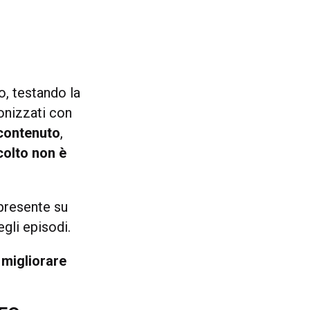
, testando la
ronizzati con
 contenuto
,
colto non è
presente su
gli episodi.
l
migliorare