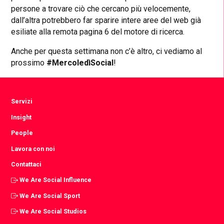
persone a trovare ciò che cercano più velocemente,
dall’altra potrebbero far sparire intere aree del web già
esiliate alla remota pagina 6 del motore di ricerca.
Anche per questa settimana non c’è altro, ci vediamo al
prossimo
#MercoledìSocial
!
Servizi
Insight
People
Lavora con noi
Contattaci
We Are Social Influence
We Are Social Sport
We Are Social Studios