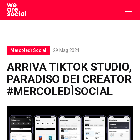
Skip
to
Togg
content
main
men
Mercoledì Social
29 Mag 2024
ARRIVA TIKTOK STUDIO,
PARADISO DEI CREATOR
#MERCOLEDÌSOCIAL