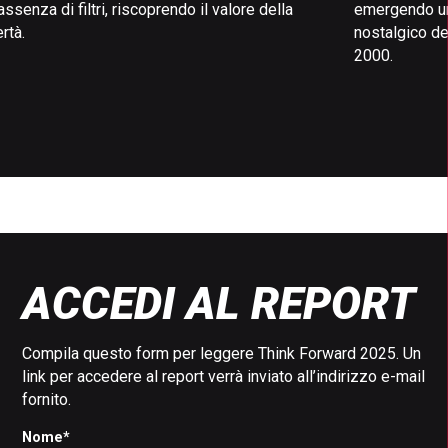
’assenza di filtri, riscoprendo il valore della
emergendo un 
ertà.
nostalgico del
2000.
.
ACCEDI AL REPORT
Compila questo form per leggere Think Forward 2025. Un
link per accedere al report verrà inviato all’indirizzo e-mail
fornito.
Nome
*