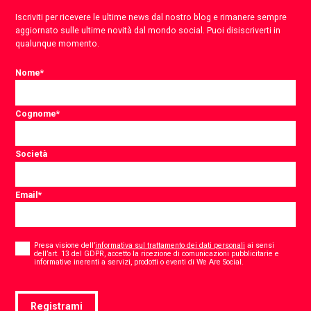
Iscriviti per ricevere le ultime news dal nostro blog e rimanere sempre
aggiornato sulle ultime novità dal mondo social. Puoi disiscriverti in
qualunque momento.
Nome
*
Cognome
*
Società
Email
*
Consent
*
Presa visione dell’
informativa sul trattamento dei dati personali
ai sensi
dell’art. 13 del GDPR, accetto la ricezione di comunicazioni pubblicitarie e
*
informative inerenti a servizi, prodotti o eventi di We Are Social.
Registrami