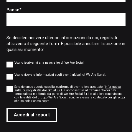
Paese
*
Se desideri ricevere ulteriori informazioni da noi, registrati
attraverso il seguente form. È possibile annullare l’iscrizione in
qualsiasi momento:
Newsletter
Voglio iscrivermi alla newsletter di We Are Social.
Global
events
Voglio ricevere informazioni sugli eventi globali di We Are Social.
Consent
*
Selezionando questa casella, confermo di aver letto e accettato l’
informativa
sulla privacy di We Are Social S.r.l.
e acconsentire al trattamento dei dati
personali da me forniti da parte di We Are Social S.r.l. e alla loro condivisione
con le entità del gruppo We Are Social, nonché a essere contattato per gli scopi
*
che ho selezionato sopra.
Accedi al report