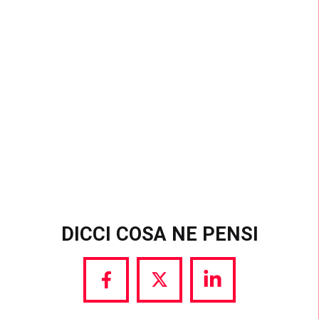
AWARENESS
Oltre 1,5 milioni di clic per scoprire la campagna e
i prodotti.
DICCI COSA NE PENSI
Share
Share
Share
via
via
via