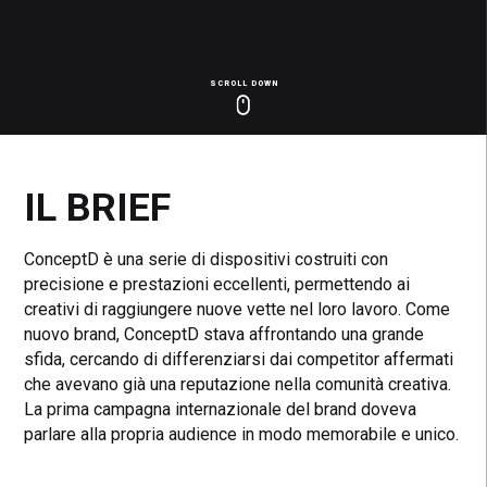
SCROLL DOWN
Click
Click
Cl
to
to
to
toggle
toggle
to
playback
volum
fu
IL BRIEF
ConceptD è una serie di dispositivi costruiti con
precisione e prestazioni eccellenti, permettendo ai
creativi di raggiungere nuove vette nel loro lavoro. Come
nuovo brand, ConceptD stava affrontando una grande
sfida, cercando di differenziarsi dai competitor affermati
che avevano già una reputazione nella comunità creativa.
La prima campagna internazionale del brand doveva
parlare alla propria audience in modo memorabile e unico.