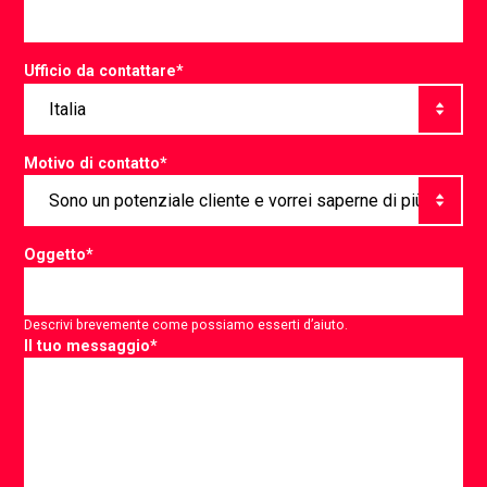
Ufficio da contattare
*
Motivo di contatto
*
Oggetto
*
Descrivi brevemente come possiamo esserti d’aiuto.
Il tuo messaggio
*