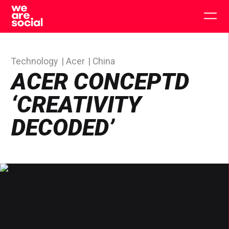
Skip
to
Togg
content
main
men
Technology
Acer
China
ACER CONCEPTD
‘CREATIVITY
DECODED’