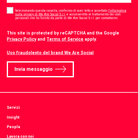
Consent
*
Selezionando questa casella, confermo di aver letto e accettato
l’informativa
sulla privacy di We Are Social S.r.l.
e acconsentito al trattamento dei dati
*
personali che ho fornito da parte di We Are Social S.r.l. per contattarmi.
CAPTCHA
This site is protected by reCAPTCHA and the Google
Privacy Policy
and
Terms of Service
apply.
Uso fraudolento del brand We Are Social
Invia messaggio
Servizi
Insight
People
Lavora con noi