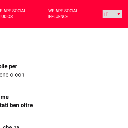
E ARE SOCIAL
WE ARE SOCIAL
TUDIOS
INFLUENCE
ile per
bene o con
come
ati ben oltre
L che ha