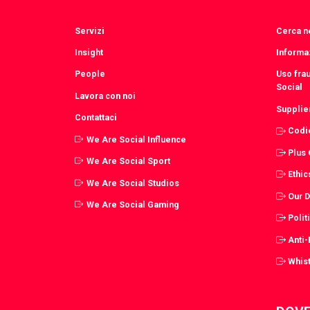
Servizi
Cerca ne
Insight
Informaz
People
Uso fra
Social
Lavora con noi
Supplie
Contattaci
Codi
We Are Social Influence
Plus
We Are Social Sport
Ethic
We Are Social Studios
Our 
We Are Social Gaming
Polit
Anti
Whist