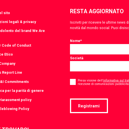
RESTA AGGIORNATO
l sito
ioni legali & privacy
Iscriviti per ricevere le ultime news
novità dal mondo social. Puoi disis
udolento del brand We Are
Nome
*
r Code of Conduct
ce Etico
Società
 Company
s Report Line
Consent
*
Presa visione dell’
informativa sul tra
D&I Commitments
ricezione di comunicazioni pubblicitar
ica per la parità di genere
-Harassment policy
Registrami
leblowing Policy