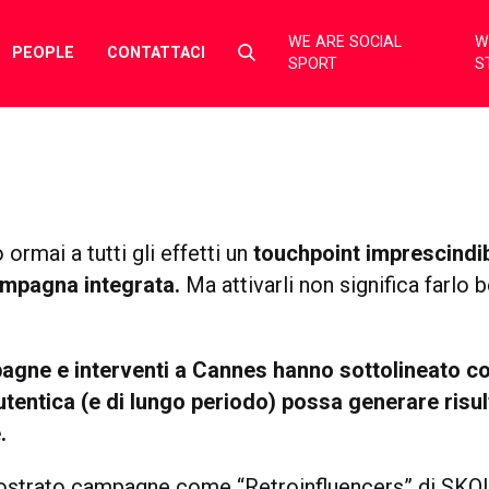
WE ARE SOCIAL
W
Select
PEOPLE
CONTATTACI
SPORT
S
to
toggle
search
form
ormai a tutti gli effetti un
touchpoint imprescindib
mpagna integrata.
Ma attivarli non significa farlo 
agne e interventi a Cannes hanno sottolineato 
utentica (e di lungo periodo) possa generare risult
.
ostrato campagne come “Retroinfluencers” di SKO