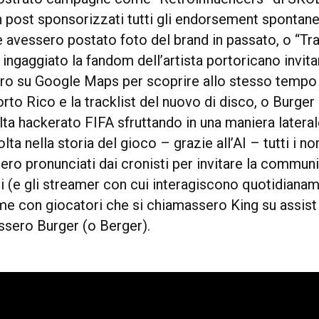
n post sponsorizzati tutti gli endorsement spontane
 avessero postato foto del brand in passato, o “Tr
ingaggiato la fandom dell’artista portoricano invit
oro su Google Maps per scoprire allo stesso tempo 
Porto Rico e la tracklist del nuovo di disco, o Burger
ta hackerato FIFA sfruttando in una maniera laterale
lta nella storia del gioco – grazie all’AI – tutti i n
ero pronunciati dai cronisti per invitare la communi
i (e gli streamer con cui interagiscono quotidianam
me con giocatori che si chiamassero King su assist 
ssero Burger (o Berger).