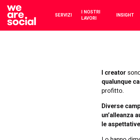
Skip
to
I NOSTRI
SERVIZI
INSIGHT
LAVORI
content
I creator
sono 
qualunque ca
profitto.
Diverse camp
un’alleanza a
le aspettative
Lo hanno dim