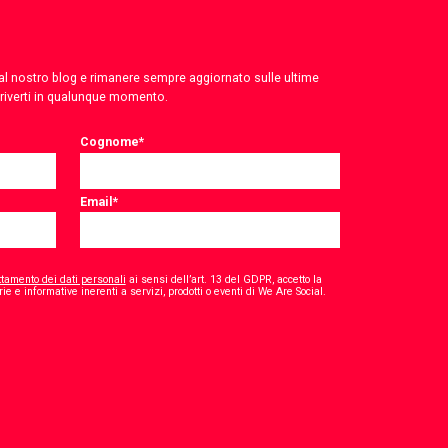
 dal nostro blog e rimanere sempre aggiornato sulle ultime
criverti in qualunque momento.
Cognome
*
Email
*
ttamento dei dati personali
ai sensi dell’art. 13 del GDPR, accetto la
*
ie e informative inerenti a servizi, prodotti o eventi di We Are Social.