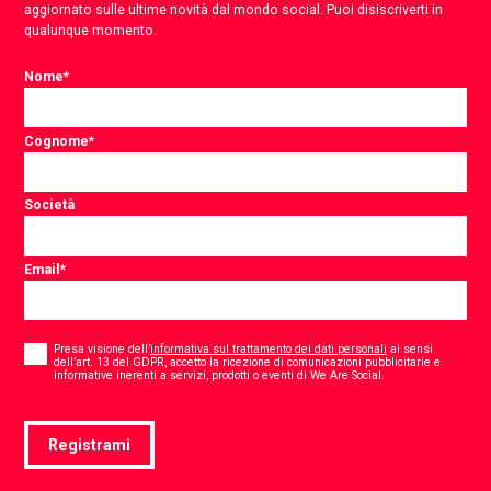
aggiornato sulle ultime novità dal mondo social. Puoi disiscriverti in
qualunque momento.
Nome
*
Cognome
*
Società
Email
*
Consent
*
Presa visione dell’
informativa sul trattamento dei dati personali
ai sensi
dell’art. 13 del GDPR, accetto la ricezione di comunicazioni pubblicitarie e
*
informative inerenti a servizi, prodotti o eventi di We Are Social.
Registrami