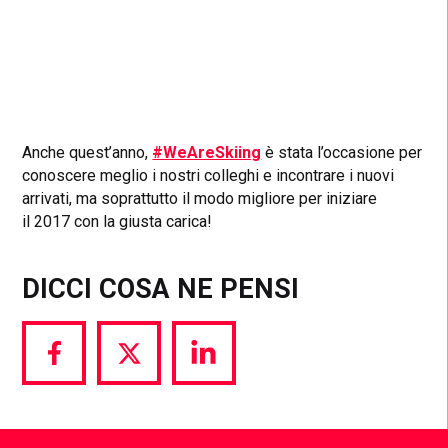
Anche quest’anno,
#WeAreSkiing
è stata l’occasione per
conoscere meglio i nostri colleghi e incontrare i nuovi
arrivati, ma soprattutto il modo migliore per iniziare
il 2017 con la giusta carica!
DICCI COSA NE PENSI
Share
Share
Share
via
via
via
Facebook
Twitter
LinkedIn