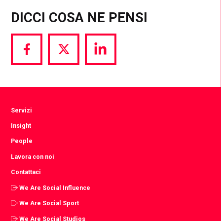
DICCI COSA NE PENSI
Share
Share
Share
via
via
via
Facebook
Twitter
LinkedIn
Servizi
Insight
People
Lavora con noi
Contattaci
We Are Social Influence
We Are Social Sport
We Are Social Studios