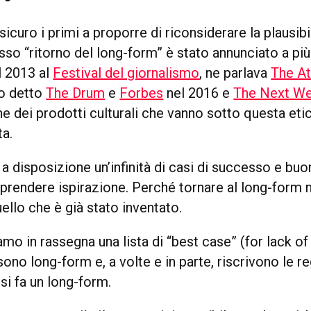
icuro i primi a proporre di riconsiderare la plausibil
sso “ritorno del long-form” è stato annunciato a più
l 2013 al
Festival del giornalismo
, ne parlava
The At
no detto
The Drum
e
Forbes
nel 2016 e
The Next W
e dei prodotti culturali che vanno sotto questa etic
ta.
 disposizione un’infinità di casi di successo e buo
prendere ispirazione. Perché tornare al long-form n
ello che è già stato inventato.
amo in rassegna una lista di “best case” (for lack of
 sono long-form e, a volte e in parte, riscrivono le r
si fa un long-form.