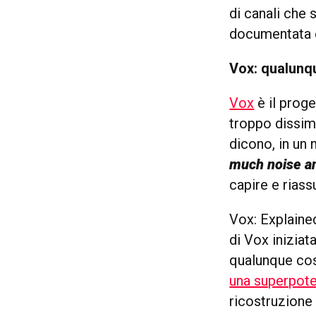
di canali che 
documentata e,
Vox: qualunq
Vox
è il proge
troppo dissimi
dicono, in un
much noise and
capire e rias
Vox: Explained
di Vox iniziat
qualunque cosa
una superpot
ricostruzione