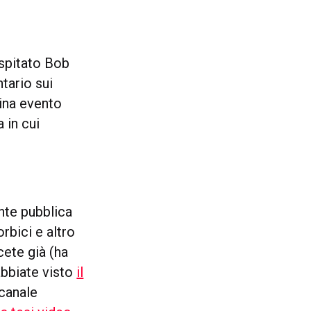
ospitato Bob
tario sui
gina evento
a in cui
te pubblica
orbici e altro
ete già (ha
abbiate visto
il
 canale