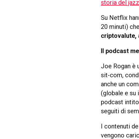
storia del jaz
Su Netflix ha
20 minuti) ch
criptovalute, 
Il podcast m
Joe Rogan è u
sit-com, cond
anche un comm
(globale e su 
podcast intit
seguiti di sem
I contenuti de
vengono carica