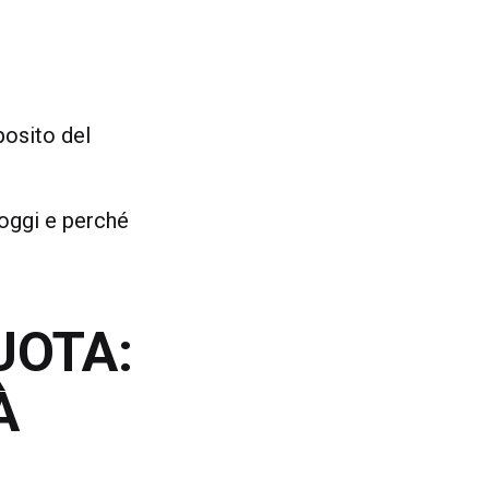
posito del
 oggi e perché
UOTA:
À