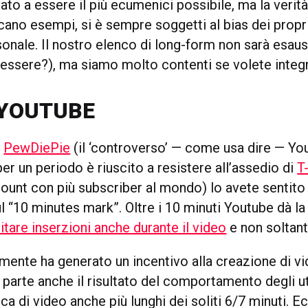
o a essere il più ecumenici possibile, ma la verità
cano esempi, si è sempre soggetti al bias dei prop
onale. Il nostro elenco di long-form non sarà esaus
essere?), ma siamo molto contenti se volete integr
 YOUTUBE
e
PewDiePie
(il ‘controverso’ — come usa dire — Yo
r un periodo è riuscito a resistere all’assedio di
T
count con più subscriber al mondo) lo avete sentito
ul “10 minutes mark”. Oltre i 10 minuti Youtube dà la 
itare inserzioni anche durante il video
e non soltanto
ente ha generato un incentivo alla creazione di vid
n parte anche il risultato del comportamento degli ute
ca di video anche più lunghi dei soliti 6/7 minuti. 