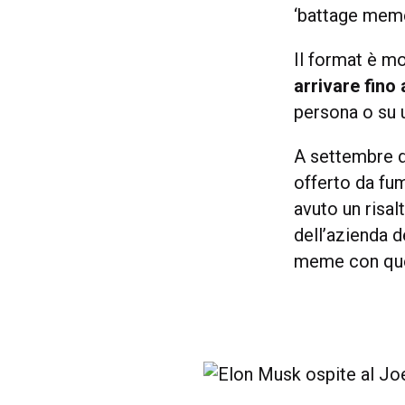
‘battage meme
Il format è m
arrivare fino 
persona o su 
A settembre de
offerto da fum
avuto un risal
dell’azienda 
meme con que