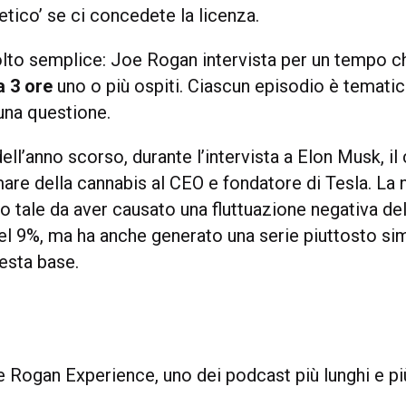
tico’ se ci concedete la licenza.
olto semplice: Joe Rogan intervista per un tempo 
a 3 ore
uno o più ospiti. Ciascun episodio è tematico
una questione.
ll’anno scorso, durante l’intervista a Elon Musk, il
are della cannabis al CEO e fondatore di Tesla. La 
to tale da aver causato una fluttuazione negativa del
del 9%, ma ha anche generato una serie piuttosto si
sta base.