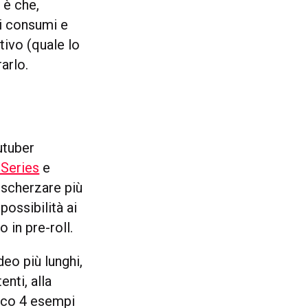
 è che,
ri consumi e
tivo (quale lo
arlo.
utuber
-Series
e
 scherzare più
possibilità ai
 in pre-roll.
eo più lunghi,
nti, alla
Ecco 4 esempi