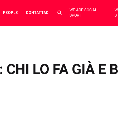
WE ARE SOCIAL
W
Select
PEOPLE
CONTATTACI
SPORT
S
to
toggle
search
form
CHI LO FA GIÀ E 