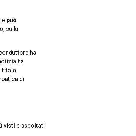
che
può
, sulla
 conduttore ha
notizia ha
 titolo
mpatica di