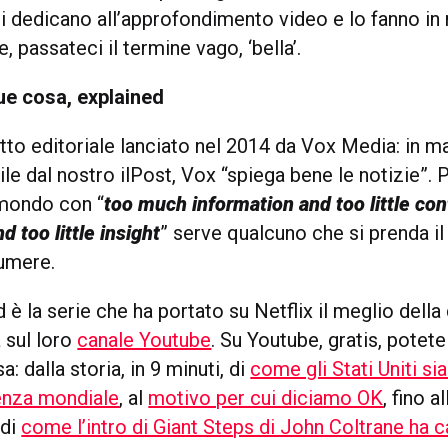
si dedicano all’approfondimento video e lo fanno in
 passateci il termine vago, ‘bella’.
ue cosa, explained
tto editoriale lanciato nel 2014 da Vox Media: in m
le dal nostro ilPost, Vox “spiega bene le notizie”. 
 mondo con “
too much information and too little con
 too little insight
” serve qualcuno che si prenda i
sumere.
 è la serie che ha portato su Netflix il meglio della
a sul loro
canale Youtube
. Su Youtube, gratis, potete
: dalla storia, in 9 minuti, di
come gli Stati Uniti si
enza mondiale
, al
motivo per cui diciamo OK
, fino al
 di
come l’intro di Giant Steps di John Coltrane ha 