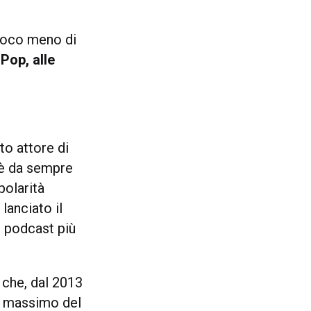
 poco meno di
-Pop, alle
o attore di
 è da sempre
olarità
lanciato il
 podcast più
 che, dal 2013
il massimo del