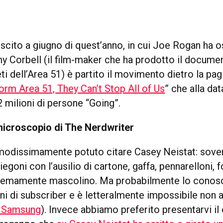
uscito a giugno di quest’anno, in cui Joe Rogan ha 
y Corbell (il film-maker che ha prodotto il documen
ti dell’Area 51) è partito il movimento dietro la pa
orm Area 51, They Can’t Stop All of Us
” che alla dat
 milioni di persone “Going”.
 microscopio di The Nerdwriter
dissimamente potuto citare Casey Neistat: soven
egoni con l’ausilio di cartone, gaffa, pennarelloni, f
remamente mascolino. Ma probabilmente lo conosc
oni di subscriber e è letteralmente impossibile non 
r Samsung
). Invece abbiamo preferito presentarvi il