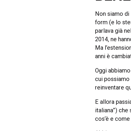
Non siamo di s
form (e lo ste
parlava già ne
2014, ne han
Ma l’estension
anni è cambia
Oggi abbiamo a
cui possiamo 
reinventare qu
E allora passi
italiana”) che
cos’è e come 