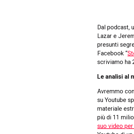
Dal podcast, 
Lazar e Jerem
presunti segre
Facebook “
St
scriviamo ha 2
Le analisi al
Avremmo como
su Youtube spi
materiale est
più di 11 mili
suo video pe