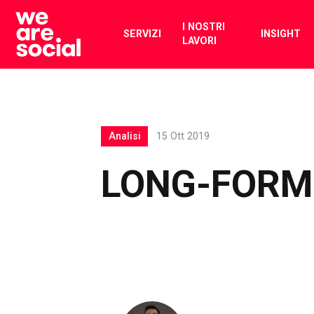
Skip
to
I NOSTRI
SERVIZI
INSIGHT
LAVORI
content
Analisi
15 Ott 2019
LONG-FORM: 