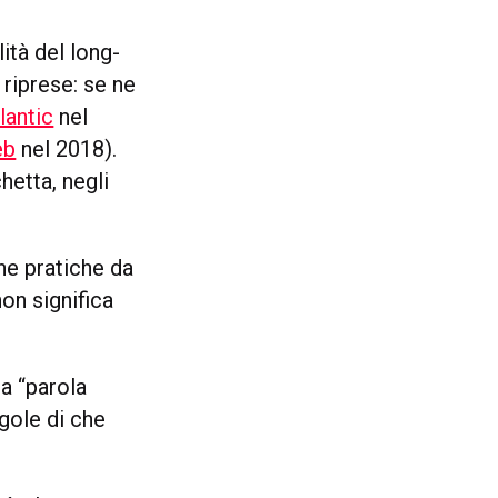
ità del long-
 riprese: se ne
lantic
nel
eb
nel 2018).
hetta, negli
ne pratiche da
on significa
 a “parola
egole di che