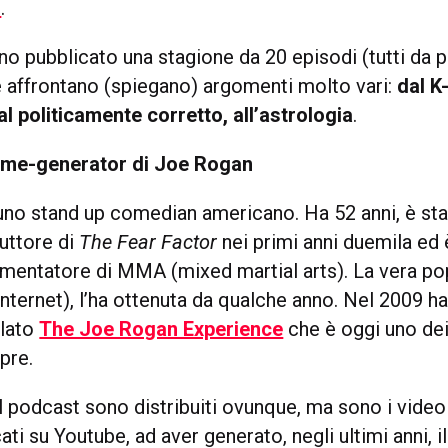
z
.
nno pubblicato una stagione da 20 episodi (tutti da
e affrontano (spiegano) argomenti molto vari:
dal K
al politicamente corretto, all’astrologia
.
eme-generator di Joe Rogan
no stand up comedian americano. Ha 52 anni, è stat
uttore di
The Fear Factor
nei primi anni duemila ed
entatore di MMA (mixed martial arts). La vera pop
internet), l’ha ottenuta da qualche anno. Nel 2009 ha 
olato
The Joe Rogan Experience
che è oggi uno dei
pre.
l podcast sono distribuiti ovunque, ma sono i video
ti su Youtube, ad aver generato, negli ultimi anni, 