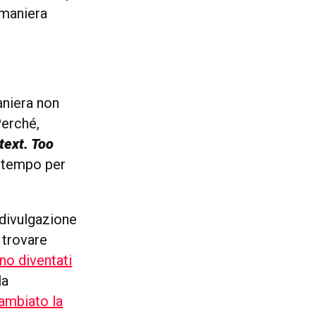
 maniera
aniera non
Perché,
text. Too
l tempo per
 divulgazione
 trovare
ano diventati
la
cambiato la