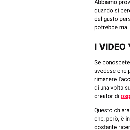
Abbiamo provat
quando si cer
del gusto pers
potrebbe mai 
I VIDEO
Se conoscet
svedese che pe
rimanere l’ac
di una volta s
creator di
osp
Questo chiaram
che, però, è i
costante ricer