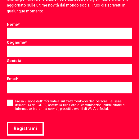
aggiornato sulle ultime novità dal mondo social. Puoi disiscriverti in
qualunque momento.
Nome
*
Cognome
*
Società
Email
*
Consent
*
Presa visione dell’
informativa sul trattamento dei dati personali
ai sensi
dell’art. 13 del GDPR, accetto la ricezione di comunicazioni pubblicitarie e
*
informative inerenti a servizi, prodotti o eventi di We Are Social.
Registrami