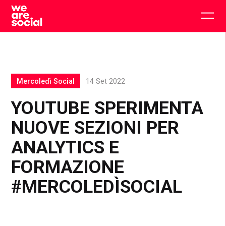
Skip
to
Togg
content
main
men
Mercoledì Social
14 Set 2022
YOUTUBE SPERIMENTA
NUOVE SEZIONI PER
ANALYTICS E
FORMAZIONE
#MERCOLEDÌSOCIAL