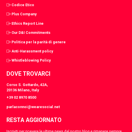
Codice Etico
Plus Company
Ethics Report Line
Our D&I Commitments
Politica per la parità di genere
Anti-Harassment policy
Whistleblowing Policy
DOVE TROVARCI
Corso S. Gottardo, 42A,
20136 Milano, Italy
+39 02 8970 8500
parlaconnoi@wearesocial.net
RESTA AGGIORNATO
Iscriviti per ricevere le ultime news dal nostro blog e rimanere sempre