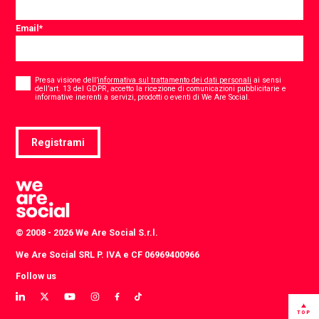
Email
*
Consent
*
Presa visione dell’
informativa sul trattamento dei dati personali
ai sensi
dell’art. 13 del GDPR, accetto la ricezione di comunicazioni pubblicitarie e
*
informative inerenti a servizi, prodotti o eventi di We Are Social.
Registrami
© 2008 - 2026 We Are Social S.r.l.
We Are Social SRL P. IVA e CF 06969400966
Follow us
View
View
View
View
View
View
our
our
our
our
our
our
TOP