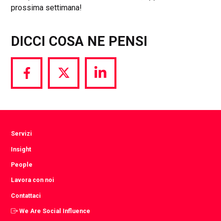
prossima settimana!
DICCI COSA NE PENSI
Share
Share
Share
via
via
via
Facebook
Twitter
LinkedIn
Servizi
Insight
People
Lavora con noi
Contattaci
We Are Social Influence