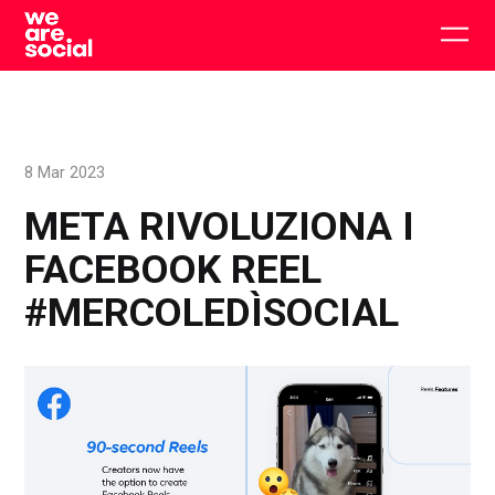
Skip
to
Togg
content
main
men
8 Mar 2023
META RIVOLUZIONA I
FACEBOOK REEL
#MERCOLEDÌSOCIAL