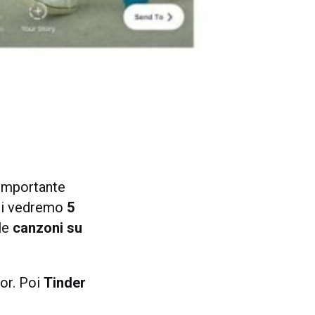
 importante
ggi vedremo
5
lle
canzoni su
tor. Poi
Tinder