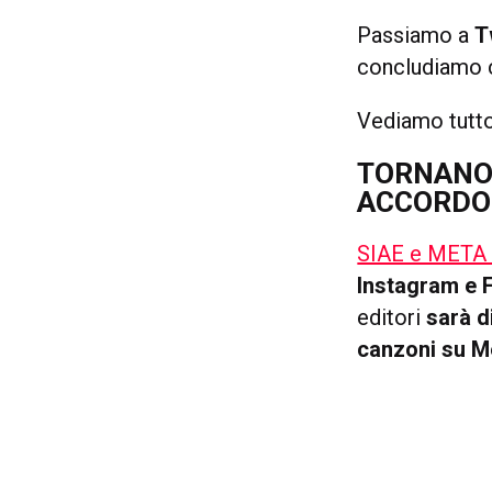
Passiamo a
T
concludiamo c
Vediamo tutto
TORNANO 
ACCORDO
SIAE e META 
Instagram e 
editori
sarà d
canzoni su M