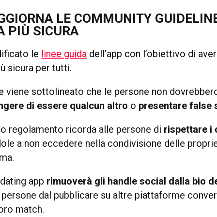
GGIORNA LE COMMUNITY GUIDELIN
 PIÙ SICURA
ificato le
linee guida
dell’app con l’obiettivo di ave
ù sicura per tutti.
ne viene sottolineato che le persone non dovrebbe
ingere di essere qualcun altro
o
presentare false 
ovo regolamento ricorda alle persone di
rispettare i 
dole a non eccedere nella condivisione delle propri
rma.
 dating app
rimuoverà gli handle social dalla bio de
 persone dal pubblicare su altre piattaforme conve
loro match.