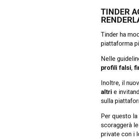
TINDER A
RENDERLA
Tinder ha mod
piattaforma pi
Nelle guideli
profili falsi
,
f
Inoltre, il nu
altri
e invitan
sulla piattafo
Per questo la
scoraggerà le
private con i 