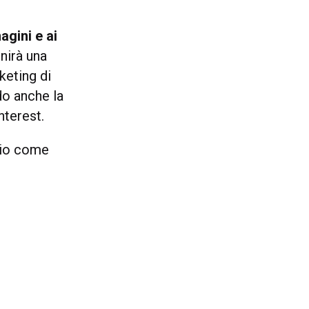
agini e ai
rnirà una
keting di
do anche la
nterest.
rio come