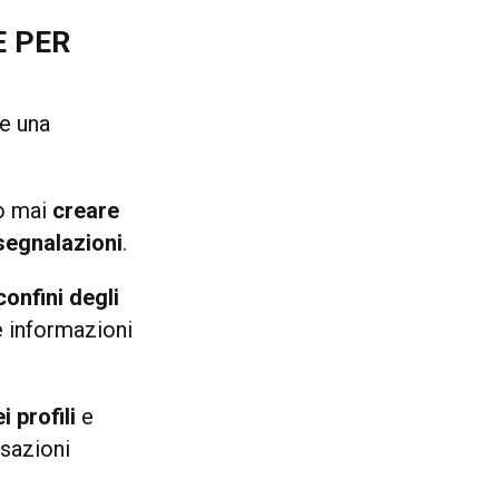
E PER
re una
ro mai
creare
segnalazioni
.
confini degli
e informazioni
i profili
e
rsazioni