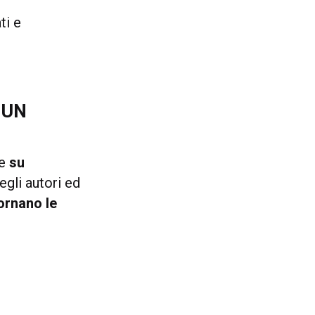
ti e
 UN
le
su
egli autori ed
ornano le