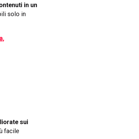
ontenuti in un
li solo in
a,
iorate sui
ù facile