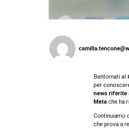
camilla.tencone@w
Bentornati al
per conoscere
news riferite
Meta
che ha r
Continuiamo
che prova a re