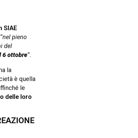
on SIAE
 “
nel pieno
ni del
l 6 ottobre
”.
ma la
ietà è quella
ffinché le
zo delle loro
REAZIONE