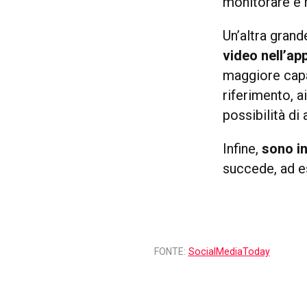
monitorare e m
Un’altra grand
video nell’ap
maggiore capa
riferimento, a
possibilità di
Infine,
sono in
succede, ad e
FONTE:
SocialMediaToday