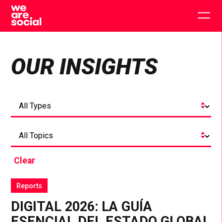
Skip
to
Togg
content
main
men
OUR INSIGHTS
Clear
Reports
DIGITAL 2026: LA GUÍA
ESENCIAL DEL ESTADO GLOBAL