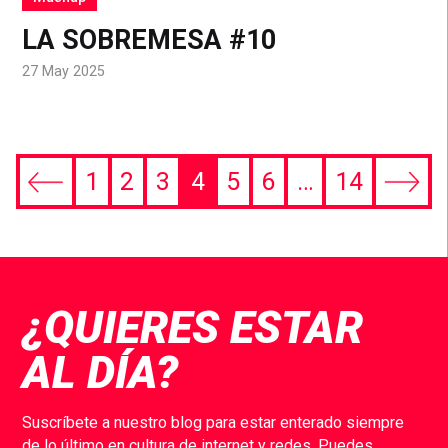
LA SOBREMESA #10
27 May 2025
1
2
3
4
5
6
…
14
Previous
Next
page
page
¿QUIERES ESTAR
AL DÍA?
Suscríbete a nuestro blog para estar enterado siempre
de lo último en cultura de internet y redes. Puedes