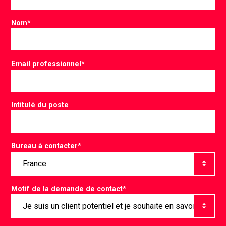
Nom
*
Email professionnel
*
Intitulé du poste
Bureau à contacter
*
Motif de la demande de contact
*