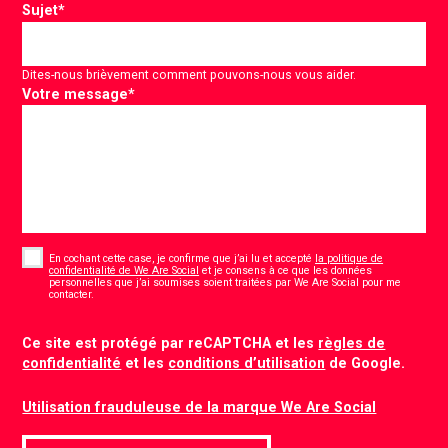
Sujet
*
Dites-nous brièvement comment pouvons-nous vous aider.
Votre message
*
Consent
*
En cochant cette case, je confirme que j’ai lu et accepté
la politique de
confidentialité de We Are Social
et je consens à ce que les données
personnelles que j’ai soumises soient traitées par We Are Social pour me
*
contacter.
CAPTCHA
Ce site est protégé par reCAPTCHA et les
règles de
confidentialité
et les
conditions d’utilisation
de Google.
Utilisation frauduleuse de la marque We Are Social