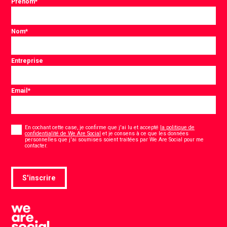
Prénom
*
Nom
*
Entreprise
Email
*
Consentement
*
En cochant cette case, je confirme que j'ai lu et accepté
la politique de
confidentialité de We Are Social
et je consens à ce que les données
personnelles que j'ai soumises soient traitées par We Are Social pour me
*
contacter.
S'inscrire