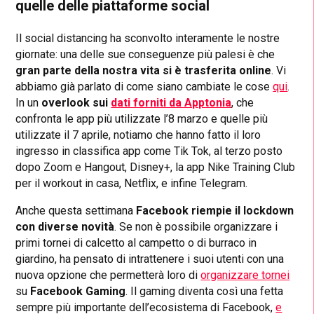
quelle delle piattaforme
social
Il social distancing ha sconvolto interamente le nostre
giornate: una delle sue conseguenze più palesi è che
gran parte della nostra vita si è trasferita online
. Vi
abbiamo già parlato di come siano cambiate le cose
qui
.
In un
overlook sui
dati forniti da Apptonia
, che
confronta le app più utilizzate l’8 marzo e quelle più
utilizzate il 7 aprile, notiamo che hanno fatto il loro
ingresso in classifica app come Tik Tok, al terzo posto
dopo Zoom e Hangout, Disney+, la app Nike Training Club
per il workout in casa, Netflix, e infine Telegram.
Anche questa settimana
Facebook riempie il lockdown
con diverse novità
. Se non è possibile organizzare i
primi tornei di calcetto al campetto o di burraco in
giardino, ha pensato di intrattenere i suoi utenti con una
nuova opzione che permetterà loro di
organizzare tornei
su
Facebook Gaming
. Il gaming diventa così una fetta
sempre più importante dell’ecosistema di Facebook,
e