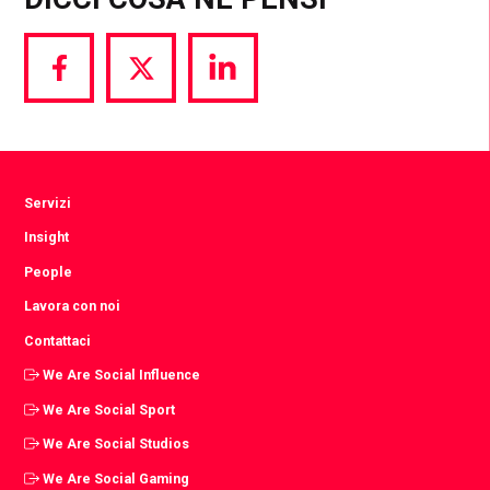
Share
Share
Share
via
via
via
Facebook
Twitter
LinkedIn
Servizi
Insight
People
Lavora con noi
Contattaci
We Are Social Influence
We Are Social Sport
We Are Social Studios
We Are Social Gaming