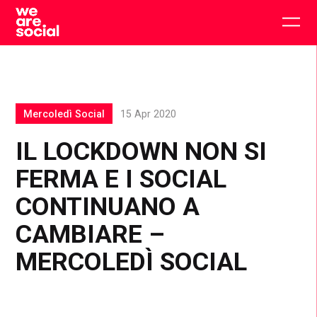
Skip
to
Togg
content
main
men
Mercoledì Social
15 Apr 2020
IL LOCKDOWN NON SI
FERMA E I SOCIAL
CONTINUANO A
CAMBIARE –
MERCOLEDÌ SOCIAL