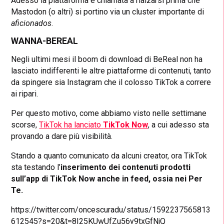
Adesso la piattaforma è chiamata a rialzarsi prima che
Mastodon (o altri) si portino via un cluster importante di
aficionados
.
WANNA-BEREAL
Negli ultimi mesi il boom di download di BeReal non ha
lasciato indifferenti le altre piattaforme di contenuti, tanto
da spingere sia Instagram che il colosso TikTok a correre
ai ripari.
Per questo motivo, come abbiamo visto nelle settimane
scorse,
TikTok ha lanciato
TikTok Now
, a cui adesso sta
provando a dare più visibilità.
Stando a quanto comunicato da alcuni creator, ora TikTok
sta testando l’
inserimento dei contenuti prodotti
sull’app di TikTok Now anche in feed, ossia nei Per
Te.
https://twitter.com/oncescuradu/status/1592237565813
612545?s=20&t=8I25KUwUfZu56y9txGfNjQ