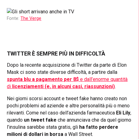
Fonte:
The Verge
TWITTER È SEMPRE PIÙ IN DIFFICOLTÀ
Dopo la recente acquisizione di Twitter da parte di Elon
Mask ci sono state diverse difficoltà, a partire dalla
spunta blu a pagamento per 8$
e dall’enorme quantità
di
licenziamenti (e, in alcuni casi, riassunzioni)
.
Nei giorni scorsi account e tweet fake hanno creato non
pochi problemi ad aziende e altre personalità più o meno
rilevanti. Come nel caso dell’azienda farmaceutica
Eli Lily
,
quando
un tweet fake
che annunciava che da quel giorno
l’insulina sarebbe stata gratis, gli
ha fatto perdere
milioni di dollari in borsa
a Wall Street.