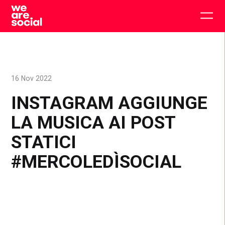
Skip
to
Togg
content
main
men
16 Nov 2022
INSTAGRAM AGGIUNGE
LA MUSICA AI POST
STATICI
#MERCOLEDÌSOCIAL