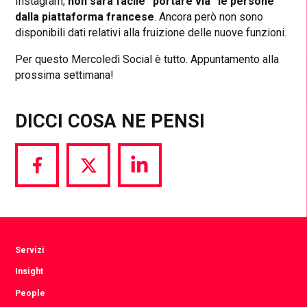
Instagram,
non sarà facile “portare via” le persone
dalla piattaforma francese
. Ancora però non sono
disponibili dati relativi alla fruizione delle nuove funzioni.
Per questo Mercoledì Social è tutto. Appuntamento alla
prossima settimana!
DICCI COSA NE PENSI
Share
Share
Share
via
via
via
Facebook
Twitter
LinkedIn
Servizi
Insight
People