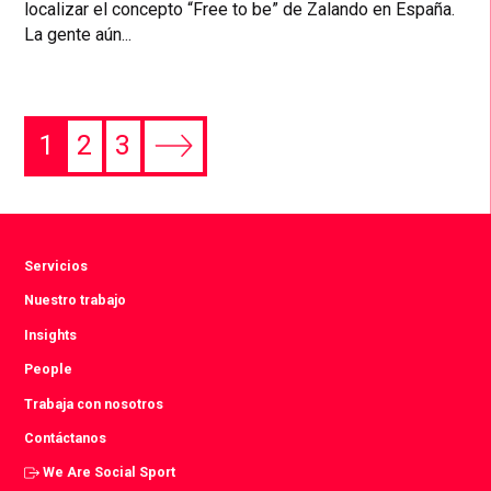
localizar el concepto “Free to be” de Zalando en España.
La gente aún...
1
2
3
Next
page
Servicios
Nuestro trabajo
Insights
People
Trabaja con nosotros
Contáctanos
We Are Social Sport