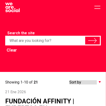
Skip
to
Togg
content
main
men
Search the site
Clear
Showing 1-10 of
21
21 Ene 2026
FUNDACIÓN AFFINITY |